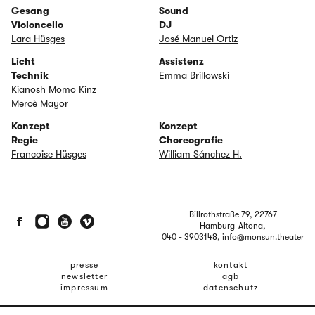
Gesang
Sound
Violoncello
DJ
Lara Hüsges
José Manuel Ortiz
Licht
Assistenz
Technik
Emma Brillowski
Kianosh Momo Kinz
Mercè Mayor
Konzept
Konzept
Regie
Choreografie
Francoise Hüsges
William Sánchez H.
Billrothstraße 79, 22767
Hamburg-Altona,
040 - 3903148
, info@monsun.theater
presse
kontakt
newsletter
agb
impressum
datenschutz