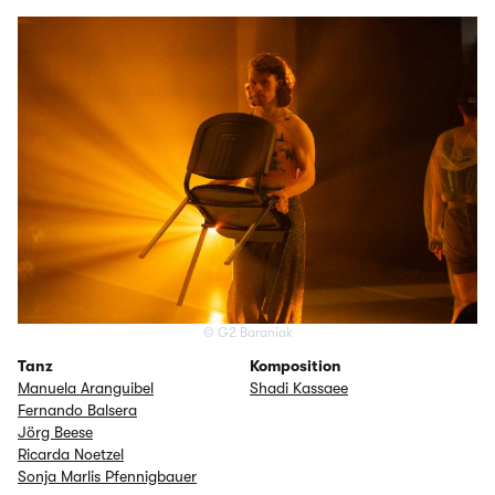
© G2 Baraniak
Tanz
Komposition
Manuela Aranguibel
Shadi Kassaee
Fernando Balsera
Jörg Beese
Ricarda Noetzel
Sonja Marlis Pfennigbauer