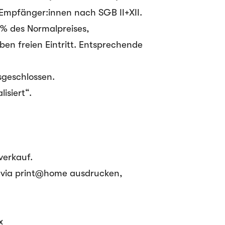
d Empfänger:innen nach SGB II+XII.
% des Normalpreises,
en freien Eintritt. Entsprechende
geschlossen.
isiert“.
verkauf
.
e via print@home ausdrucken,
x