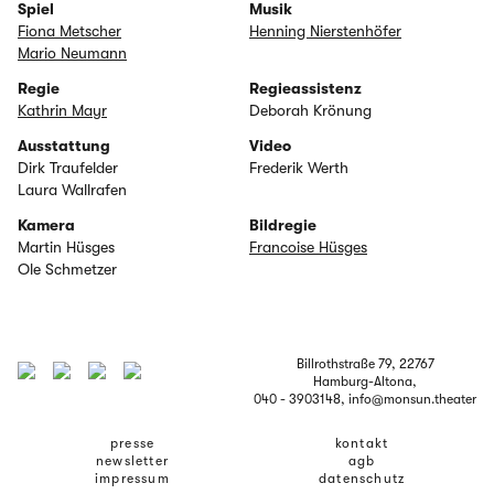
Spiel
Musik
Fiona Metscher
Henning Nierstenhöfer
Mario Neumann
Regie
Regieassistenz
Kathrin Mayr
Deborah Krönung
Ausstattung
Video
Dirk Traufelder
Frederik Werth
Laura Wallrafen
Kamera
Bildregie
Martin Hüsges
Francoise Hüsges
Ole Schmetzer
Billrothstraße 79, 22767
Hamburg-Altona,
040 - 3903148
, info@monsun.theater
presse
kontakt
newsletter
agb
impressum
datenschutz