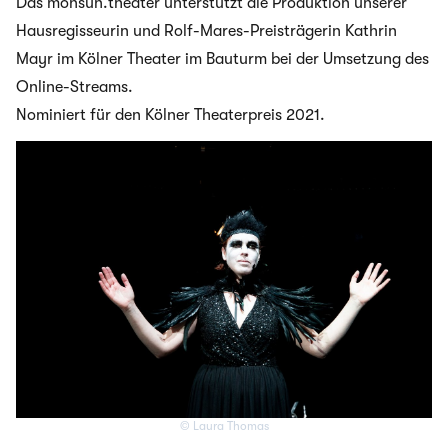
Das monsun.theater unterstützt die Produktion unserer
Hausregisseurin und Rolf-Mares-Preisträgerin Kathrin
Mayr im Kölner Theater im Bauturm bei der Umsetzung des
Online-Streams.
Nominiert für den Kölner Theaterpreis 2021.
© Laura Thomas