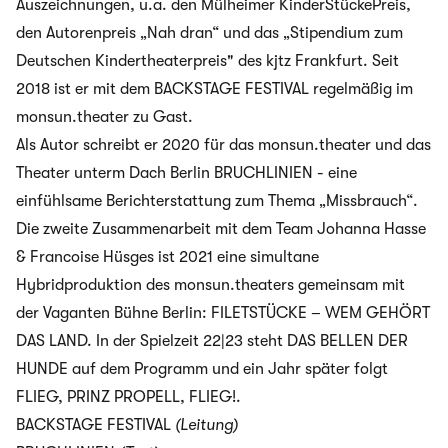
Auszeichnungen, u.a. den Mülheimer KinderStückePreis,
den Autorenpreis „Nah dran“ und das „Stipendium zum
Deutschen Kindertheaterpreis" des kjtz Frankfurt. Seit
2018 ist er mit dem BACKSTAGE FESTIVAL regelmäßig im
monsun.theater zu Gast.
Als Autor schreibt er 2020 für das monsun.theater und das
Theater unterm Dach Berlin
BRUCHLINIEN
- eine
einfühlsame Berichterstattung zum Thema „Missbrauch“.
Die zweite Zusammenarbeit mit dem Team Johanna Hasse
& Francoise Hüsges ist 2021 eine simultane
Hybridproduktion des monsun.theaters gemeinsam mit
der Vaganten Bühne Berlin:
FILETSTÜCKE – WEM GEHÖRT
DAS LAND
. In der Spielzeit 22|23 steht
DAS BELLEN DER
HUNDE
auf dem Programm und ein Jahr später folgt
FLIEG, PRINZ PROPELL, FLIEG!
.
BACKSTAGE FESTIVAL
(Leitung)